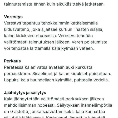
tainnuttamista ennen kuin alkukäsittelyä jatketaan.
Verestys
Verestys tapahtuu tehokkaimmin katkaisemalla
kidusvaltimo, joka sijaitsee kurkun lihasten sisällä,
kalan kiduksien etuosassa. Verestys tehdään
välittömästi tainnutuksen jälkeen. Veren poistumista
voi tehostaa laittamalla kala kylmään veteen.
Perkaus
Peratessa kalan vatsa avataan auki kurkusta
peräaukkoon. Sisäelimet ja kalan kidukset poistetaan.
Lopuksi kala huuhdellaan kylmällä, puhtaalla vedellä.
Jäähdytys ja säilytys
Kala jäähdytetään välittömästi perkauksen jälkeen
mahdollisimman nopeasti. Säilytyksen ihannelämpötila
on 0 astetta, jonka saavuttamiseksi kala kannattaa
säilyttää jäähileessä. Korkeampi lämpötila lyhentää