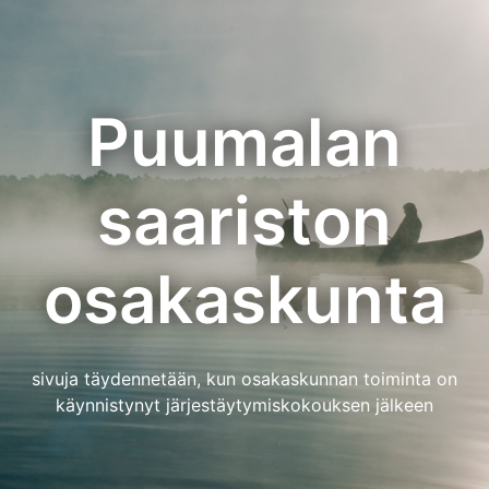
Skip
to
content
Puumalan
saariston
osakaskunta
sivuja täydennetään, kun osakaskunnan toiminta on
käynnistynyt järjestäytymiskokouksen jälkeen