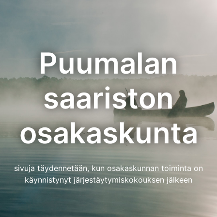
Skip
to
content
Puumalan
saariston
osakaskunta
sivuja täydennetään, kun osakaskunnan toiminta on
käynnistynyt järjestäytymiskokouksen jälkeen